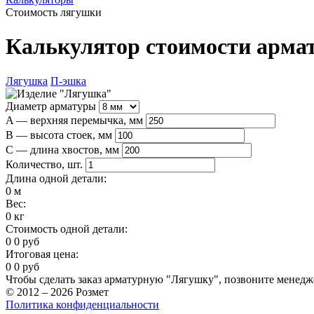
Стоимость лягушки
Калькулятор стоимости арма
Лягушка
П-эшка
Диаметр арматуры
A — верхняя перемычка, мм
B — высота стоек, мм
C — длина хвостов, мм
Количество, шт.
Длина одной детали:
0
м
Вес:
0
кг
Стоимость одной детали:
0
0
руб
Итоговая цена:
0
0
руб
Чтобы сделать заказ арматурную "Лягушку", позвоните менедже
© 2012 – 2026 Розмет
Политика конфиденциальности