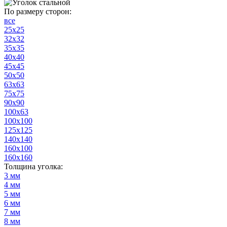
По размеру сторон:
все
25х25
32х32
35х35
40х40
45х45
50х50
63х63
75х75
90х90
100х63
100х100
125х125
140х140
160х100
160х160
Толщина уголка:
3 мм
4 мм
5 мм
6 мм
7 мм
8 мм